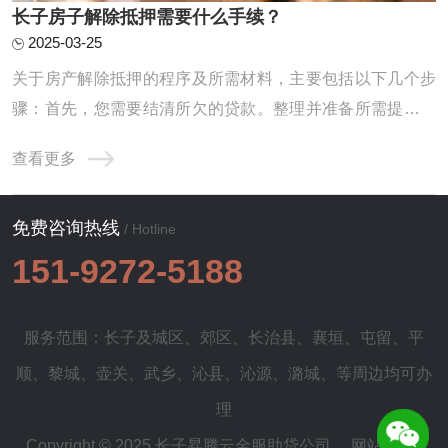
长子房子解除抵押需要什么手续？
2025-03-25
关于房产解除抵押的程序及所需材料，主要包括以下几个步
骤：首先，您需要结清所欠的贷款。整理并准备所需提交的
资料。最后，进行相应的注销抵押手续。以下将逐一为您进
查看更多
行详细地解读与说明。1.待还款项的清偿：首当其冲的就是
您需要前往原本给您提供贷款服务的银行，办理贷款余额的
免费咨询热线
偿还事宜。在完成此项操作之后，银行将会向 ...
/ Hotline
151-9272-5188
服务范围：长子及
城区
、
郊区
、
长治县
、
襄垣
、
屯留
、
平
顺
、
黎城
、
壶关
、
武乡
、
沁县
、
沁源
、
潞城
、等周边均可办
理
Copyright © 2025 长子昇腾云金服助贷公司
网站地图
|