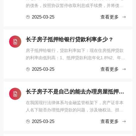
的债务，按照协议暂停收取利息或手续费，并将债
务“挂起”，直到债务人有能力偿还或双方协商出解决方
2025-03-25
查看更多
案为止。它通常适用于债务人遇到经济困难，暂时无
法偿还欠款时的一种临时措施，目的是帮助债务人减
轻经济负担，以便能在一定期限内恢复还款能力。停
长子房子抵押给银行贷款利率多少 ?
息挂账的办理有一定的程 ...
房子抵押给银行，贷款利率如下：现在住房抵押贷款
的利率由低到高：1、抵押贷款利息年化1.8%2、年化
2.8%，房本公司半年，10年先息后本3、房龄不限
2025-03-25
查看更多
制，入股3个月，年化2.95%，100万月还款24584、
不上个人征信，不看负债，年化3%，最长10年，持股
3个月可以通过抵押转贷。前提是利息合适。你的条件
长子房子不是自己的能去办理房屋抵押贷款吗？
符合银行要求。银行抵押贷款房 ...
在我国现行法律体系与金融监管框架下，房产证非本
人名下能否办理抵押贷款的问题，涉及物权法、担保
制度、金融合规及风险防控等多重维度。本文从制度
2025-03-25
查看更多
基础、政策约束、操作实务、风险识别四个层面展开
深度解析，力求为读者呈现一幅兼具专业性与实用性