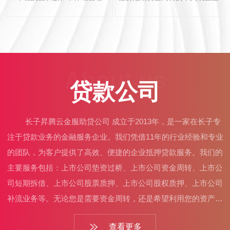
About us
贷款公司
长子昇腾云金服助贷公司 成立于2013年，是一家在长子专
注于贷款业务的金融服务企业。我们凭借11年的行业经验和专业
的团队，为客户提供了高效、便捷的企业抵押贷款服务。我们的
主要服务包括：上市公司垫资过桥、上市公司资金周转、上市公
司短期拆借、上市公司股票质押、上市公司股权质押、上市公司
补流业务等。无论您是需要资金周转，还是希望利用您的资产或
其他抵押物获得贷款，我们都能为您提供合适的解决方案。作为
查看更多
行业内的佼佼者，我们的优势在于：利率低于同行3-5个点，让