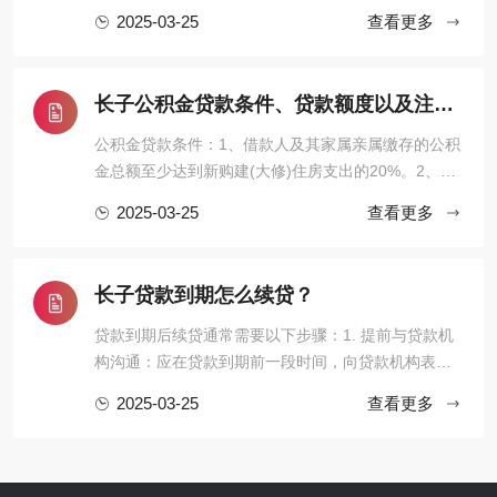
受到多个因素的影响。首先是房屋的价值，房屋的评
2025-03-25
查看更多
估价值越高，通常能贷出的款项也就越多。例如，一
套价值200万元的房子，在符合银行贷款条件的情况
下，可能能够贷出100万元甚至更多。其次，借款人的
长子公积金贷款条件、贷款额度以及注意事项有哪些？
个人信用状况也起着关键作 ...
公积金贷款条件：1、借款人及其家属亲属缴存的公积
金总额至少达到新购建(大修)住房支出的20%。2、贷
款人有稳定的经济收入和偿还本息的能力。3、借款人
2025-03-25
查看更多
同意办理住房抵押登记的保险。4、提供当地住房资金
管理中心及所属分中心同意的担保方式。5、提交银行
要求的相关文件，如购房合同或房屋预售合同、房屋
长子贷款到期怎么续贷？
产权证、土地使用证、 ...
贷款到期后续贷通常需要以下步骤：1. 提前与贷款机
构沟通：应在贷款到期前一段时间，向贷款机构表明
续贷的意向，了解续贷的相关要求和流程。2. 准备续
2025-03-25
查看更多
贷材料：通常需要提供企业或个人的财务报表、经营
情况说明、还款能力证明等相关资料，以证明自身具
备续贷的条件。3. 进行信用评估：贷款机构会对借款
人的信用状况进行评估 ...