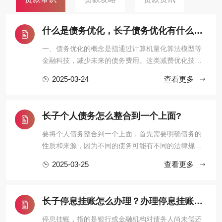
什么是债务优化，长子债务优化有什么效果？
一、债务优化的概念是指通过计算机量化算法模型等
金融科技，减少未来的债务费用。这类减费优化技术
在国外非常普及，但国内只有自由大陆一家，毕竟“物
2025-03-24
查看更多
以稀为贵”。二、债务优化的具体形式使用大数据、算
法模型等先进的技术工具，在保障借款人隐私的前提
下，对上千万种不同的还款方案进行自动测算，根据
‌长子个人债务怎么整合到一个上面?
借款人的收入和债务情 ...
要将个人债务整合到一个上面，首先需要明确债务的
性质和来源，因为不同的债务可能有不同的法律规定
和处理方式。以下是对个人债务整合的详细分析：
2025-03-25
查看更多
一、个人债务的基本分类单独个人债务：这是指仅由
一个人承担的债务，不涉及其他共同债务人。共同债
务：在某些情况下，个人债务可能转化为共同债务。
长子停息挂账怎么办理？办理停息挂账的流程和注意事项有哪些？
例如，根据《中华人民共和国 ...
停息挂账，指的是银行或金融机构对债务人尚未偿还