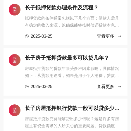
的全景图。一、制度基础：物权归属与抵押权的法律
长子抵押贷款办理条件及流程？
边界《民法典》第394条明 ...
抵押贷款的条件通常包括以下几个方面：借款人需具
有稳定的收入来源，以确保能够按时偿还贷款本息；
拥有合法的抵押物，抵押物可以是房产、车辆等，且
2025-03-25
查看更多
其产权必须清晰，无任何纠纷；借款人的信用记录良
好，无逾期还款等不良信用行为。其流程大致如下：
首先，借款人向贷款机构提出抵押贷款申请，并提交
长子房子抵押贷款最多可以贷几年？
相关的资料，如身份证、抵 ...
房屋抵押贷款的贷款年限受多种因素影响，具体情况
如下：从贷款用途看，如果是用于个人消费，贷款年
限通常较短，一般不超过5年。例如购买耐用消费品
2025-03-25
查看更多
等，银行考虑到消费类贷款的风险及资金回笼等因
素，设定了相对较短的期限。若是用于企业经营，贷
款年限可能会稍长一些，一般最长可达10年。企业经
长子房屋抵押银行贷款一般可以贷多少钱?
营需要相对稳定的资金支持， ...
房屋抵押贷款究竟能够贷出多少钱呢？这是许多有房
屋且有资金需求的人所关心的重要问题。贷款额度会