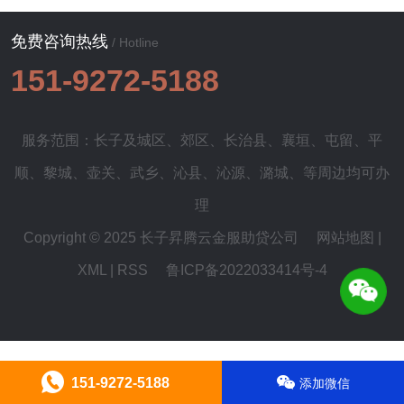
免费咨询热线
/ Hotline
151-9272-5188
服务范围：长子及
城区
、
郊区
、
长治县
、
襄垣
、
屯留
、
平
顺
、
黎城
、
壶关
、
武乡
、
沁县
、
沁源
、
潞城
、等周边均可办
理
Copyright © 2025 长子昇腾云金服助贷公司
网站地图
|
XML
|
RSS
鲁ICP备2022033414号-4
151-9272-5188
添加微信