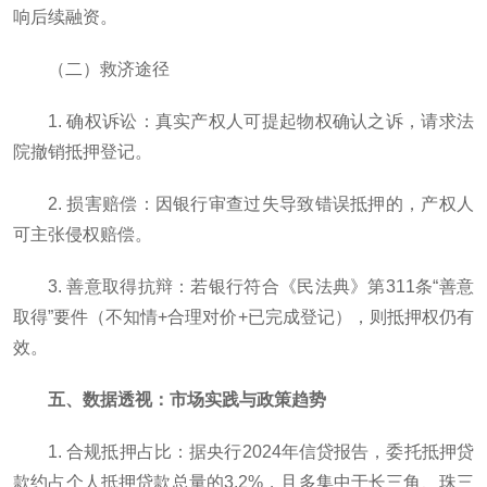
响后续融资。
（二）救济途径
1. 确权诉讼：真实产权人可提起物权确认之诉，请求法
院撤销抵押登记。
2. 损害赔偿：因银行审查过失导致错误抵押的，产权人
可主张侵权赔偿。
3. 善意取得抗辩：若银行符合《民法典》第311条“善意
取得”要件（不知情+合理对价+已完成登记），则抵押权仍有
效。
五、数据透视：市场实践与政策趋势
1. 合规抵押占比：据央行2024年信贷报告，委托抵押贷
款约占个人抵押贷款总量的3.2%，且多集中于长三角、珠三