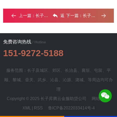
上一篇：
长子全款购房需要做过桥贷款具体怎么做? ...‌
返
下一篇：
长子房子抵押给银行贷款利率多少 ?‌
回列表
免费咨询热线
/ Hotline
151-9272-5188
服务范围：长子及
城区
、
郊区
、
长治县
、
襄垣
、
屯留
、
平
顺
、
黎城
、
壶关
、
武乡
、
沁县
、
沁源
、
潞城
、等周边均可办
理
Copyright © 2025 长子昇腾云金服助贷公司
网站地图
|
XML
|
RSS
鲁ICP备2022033414号-4