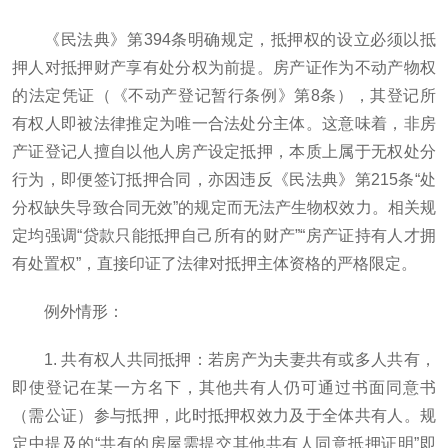
《民法典》第394条明确规定，抵押权的设立必须以抵
押人对抵押财产享有处分权为前提。房产证作为不动产物权
的法定凭证（《不动产登记暂行条例》第8条），其登记所
有权人即被法律推定为唯一合法处分主体。这意味着，非房
产证登记人擅自以他人房产设定抵押，本质上属于无权处分
行为，即便签订抵押合同，亦因违反《民法典》第215条“处
分权缺失导致合同无效”的规定而无法产生物权效力。相关规
定均强调“贷款只能抵押自己所有的财产”“房产证持有人才拥
有处置权”，直接印证了法律对抵押主体资格的严格限定。
例外情形：
1. 共有权人共同抵押：若房产为夫妻共有或多人共有，
即使登记在某一方名下，其他共有人仍可通过书面同意书
（需公证）参与抵押，此时抵押权效力及于全体共有人。规
定中提及的“共有的房屋需提交其他共有人同意抵押证明”即